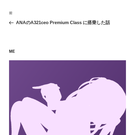
投
過
前
稿
去
ANAのA321ceo Premium Class に搭乗した話
ナ
の
ビ
投
稿
ゲ
ー
ME
シ
ョ
ン