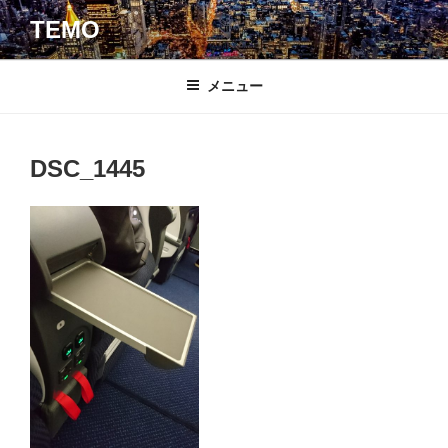
コ
TEMO
ン
テ
ン
メニュー
ツ
へ
ス
DSC_1445
キ
ッ
プ