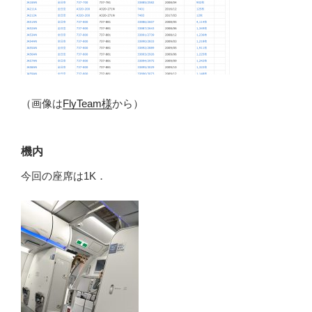
（画像は
FlyTeam様
から）
機内
今回の座席は1K．