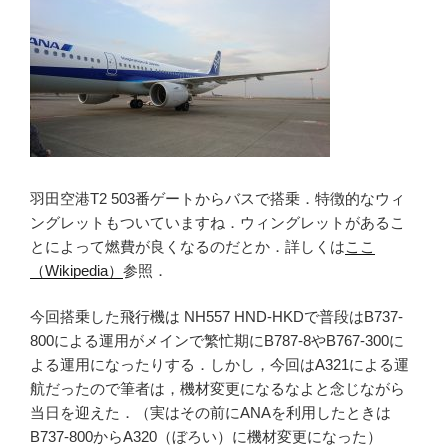
羽田空港T2 503番ゲートからバスで搭乗．特徴的なウィ
ングレットもついていますね．ウィングレットがあるこ
とによって燃費が良くなるのだとか．詳しくは
ここ
（Wikipedia）
参照．
今回搭乗した飛行機は NH557 HND-HKDで普段はB737-
800による運用がメインで繁忙期にB787-8やB767-300に
よる運用になったりする．しかし，今回はA321による運
航だったので筆者は，機材変更になるなよと念じながら
当日を迎えた．（実はその前にANAを利用したときは
B737-800からA320（ぼろい）に機材変更になった）