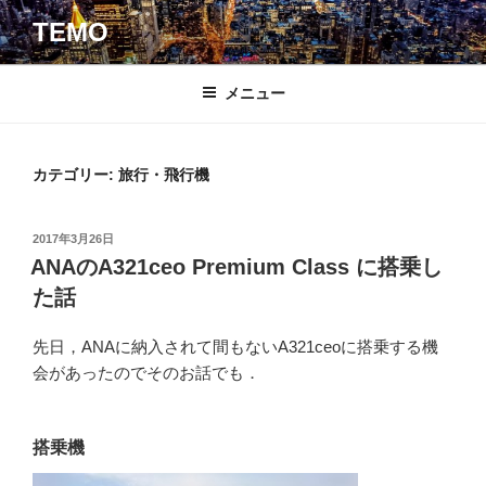
コ
TEMO
ン
テ
ン
メニュー
ツ
へ
ス
カテゴリー: 旅行・飛行機
キ
ッ
投
2017年3月26日
プ
稿
ANAのA321ceo Premium Class に搭乗し
日:
た話
先日，ANAに納入されて間もないA321ceoに搭乗する機
会があったのでそのお話でも．
搭乗機